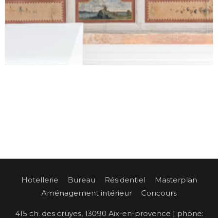
Hotellerie
Bureau
Résidentiel
Masterplan
Aménagement intérieur
Concours
415 ch. des cruyes, 13090 Aix-en-provence | phone: