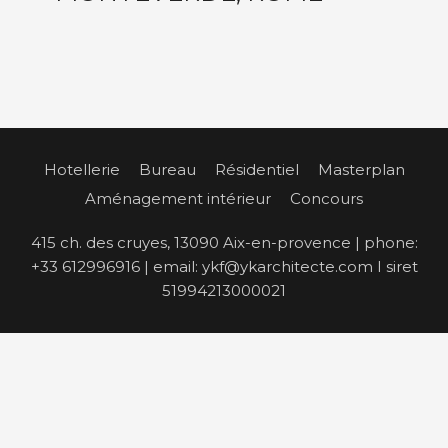
Hotellerie
Bureau
Résidentiel
Masterplan
Aménagement intérieur
Concours
415 ch. des cruyes, 13090 Aix-en-provence | phone:
+33 612996916 | email: ykf@ykarchitecte.com I siret
51994213000021